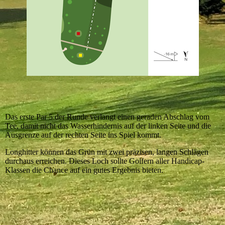
Das erste Par 5 der Runde verlangt einen geraden Abschlag vom
Tee, damit nicht das Wasserhindernis auf der linken Seite und die
Ausgrenze auf der rechten Seite ins Spiel kommt.
Longhitter können das Grün mit zwei präzisen, langen Schlägen
durchaus erreichen. Dieses Loch sollte Golfern aller Handicap-
Klassen die Chance auf ein gutes Ergebnis bieten.