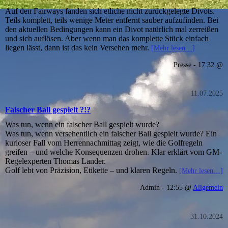
Auf den Fairways fanden sich etliche nicht zurückgelegte Divots.
Teils komplett, teils wenige Meter entfernt sauber aufzufinden. Bei
den aktuellen Bedingungen kann ein Divot natürlich mal zerreißen
und sich auflösen. Aber wenn man das komplette Stück einfach
liegen lässt, dann ist das kein Versehen mehr.
[Mehr lesen…]
Presse - 17:32 @
11.07.2025
Falscher Ball gespielt ?!?
Was tun, wenn ein falscher Ball gespielt wurde?
Was tun, wenn versehentlich ein falscher Ball gespielt wurde? Ein
kurioser Fall vom Herrennachmittag zeigt, wie die Golfregeln
greifen – und welche Konsequenzen drohen. Klar erklärt vom GM-
Regelexperten Thomas Lander.
Golf lebt von Präzision, Etikette – und klaren Regeln.
[Mehr lesen…]
Admin - 12:55 @
Allgemein
31.10.2024