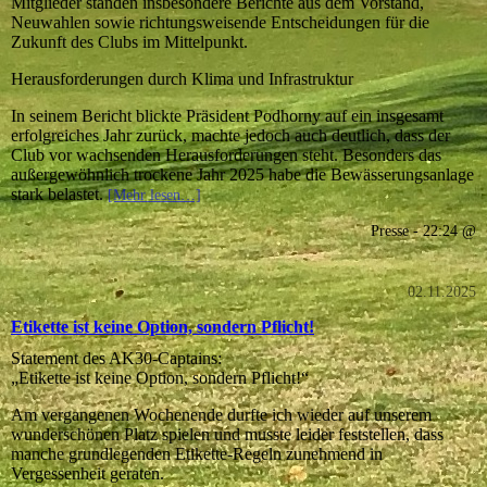
Mitglieder standen insbesondere Berichte aus dem Vorstand,
Neuwahlen sowie richtungsweisende Entscheidungen für die
Zukunft des Clubs im Mittelpunkt.
Herausforderungen durch Klima und Infrastruktur
In seinem Bericht blickte Präsident Podhorny auf ein insgesamt
erfolgreiches Jahr zurück, machte jedoch auch deutlich, dass der
Club vor wachsenden Herausforderungen steht. Besonders das
außergewöhnlich trockene Jahr 2025 habe die Bewässerungsanlage
stark belastet.
[Mehr lesen…]
Presse - 22:24 @
02.11.2025
Etikette ist keine Option, sondern Pflicht!
Statement des AK30-Captains:
„Etikette ist keine Option, sondern Pflicht!“
Am vergangenen Wochenende durfte ich wieder auf unserem
wunderschönen Platz spielen und musste leider feststellen, dass
manche grundlegenden Etikette-Regeln zunehmend in
Vergessenheit geraten.