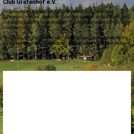
Club Grafenhof e.V.
Im Herzen des Städtedreiecks Schwäbisch Hall, Aalen und
Ellwangen gelegen, findet der Besucher unseren in die Hügel- und
Seenlandschaft des Schwäbischen Waldes eingebetteten 9-Loch-
Golfplatz vor.
Viel Wald, alte Obstbäume und Wassergräben charakterisieren den
im Einklang mit den natürlichen Gegebenheiten konstruierten Kurs.