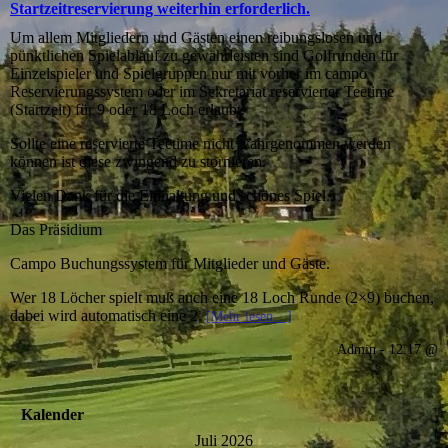
Startzeitreservierung weiterhin erforderlich.
Um allem Mitgliedern und Gästen einen reibungslosen und
pünktlichen Spielablauf zu gewährleisten sind Golfrunden für
Einzelspieler und Spielgruppen nur mit vorher im campo
Reservierungssystem oder im Sekretariat reservierter Teetime
(Startzeit) für 9 oder 18 Loch erlaubt.
Sollte eine reservierte Teetime nicht wahrgenommen werden
können ist diese zwingend zu stornieren.
Vielen Dank für die Einhaltung und schönes Spiel.
Das Präsidium
Campo Buchungssystem für Mitglieder und Gäste.
Wer 18 Löcher spielt muß auch eine 18 Loch Runde (2×9) buchen,
dabei wird automatisch eine 2.
[Mehr lesen…]
Admin - 12:17 @
Kalender
Juli 2026