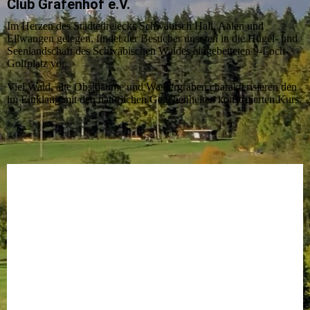
Club Grafenhof e.V.
Im Herzen des Städtedreiecks Schwäbisch Hall, Aalen und
Ellwangen gelegen, findet der Besucher unseren in die Hügel- und
Seenlandschaft des Schwäbischen Waldes eingebetteten 9-Loch-
Golfplatz vor.
Viel Wald, alte Obstbäume und Wassergräben charakterisieren den
im Einklang mit den natürlichen Gegebenheiten konstruierten Kurs.