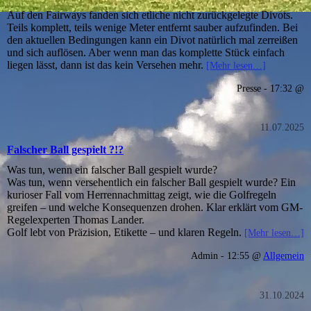
Auf den Fairways fanden sich etliche nicht zurückgelegte Divots.
Teils komplett, teils wenige Meter entfernt sauber aufzufinden. Bei
den aktuellen Bedingungen kann ein Divot natürlich mal zerreißen
und sich auflösen. Aber wenn man das komplette Stück einfach
liegen lässt, dann ist das kein Versehen mehr.
[Mehr lesen…]
Presse - 17:32 @
11.07.2025
Falscher Ball gespielt ?!?
Was tun, wenn ein falscher Ball gespielt wurde?
Was tun, wenn versehentlich ein falscher Ball gespielt wurde? Ein
kurioser Fall vom Herrennachmittag zeigt, wie die Golfregeln
greifen – und welche Konsequenzen drohen. Klar erklärt vom GM-
Regelexperten Thomas Lander.
Golf lebt von Präzision, Etikette – und klaren Regeln.
[Mehr lesen…]
Admin - 12:55 @
Allgemein
31.10.2024