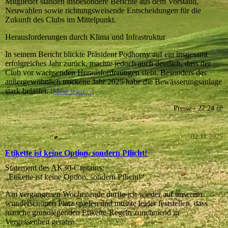
Mitglieder standen insbesondere Berichte aus dem Vorstand,
Neuwahlen sowie richtungsweisende Entscheidungen für die
Zukunft des Clubs im Mittelpunkt.
Herausforderungen durch Klima und Infrastruktur
In seinem Bericht blickte Präsident Podhorny auf ein insgesamt
erfolgreiches Jahr zurück, machte jedoch auch deutlich, dass der
Club vor wachsenden Herausforderungen steht. Besonders das
außergewöhnlich trockene Jahr 2025 habe die Bewässerungsanlage
stark belastet.
[Mehr lesen…]
Presse - 22:24 @
02.11.2025
Etikette ist keine Option, sondern Pflicht!
Statement des AK30-Captains:
„Etikette ist keine Option, sondern Pflicht!“
Am vergangenen Wochenende durfte ich wieder auf unserem
wunderschönen Platz spielen und musste leider feststellen, dass
manche grundlegenden Etikette-Regeln zunehmend in
Vergessenheit geraten.