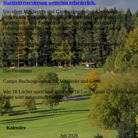
Startzeitreservierung weiterhin erforderlich.
Um allem Mitgliedern und Gästen einen reibungslosen und
pünktlichen Spielablauf zu gewährleisten sind Golfrunden für
Einzelspieler und Spielgruppen nur mit vorher im campo
Reservierungssystem oder im Sekretariat reservierter Teetime
(Startzeit) für 9 oder 18 Loch erlaubt.
Sollte eine reservierte Teetime nicht wahrgenommen werden
können ist diese zwingend zu stornieren.
Vielen Dank für die Einhaltung und schönes Spiel.
Das Präsidium
Campo Buchungssystem für Mitglieder und Gäste.
Wer 18 Löcher spielt muß auch eine 18 Loch Runde (2×9) buchen,
dabei wird automatisch eine 2.
[Mehr lesen…]
Admin - 12:17 @
Kalender
Juli 2026