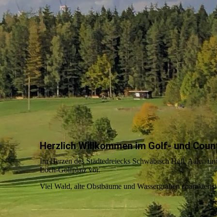
Herzlich Willkommen im Golf- und Count
Im Herzen des Städtedreiecks Schwäbisch Hall, Aalen und
Loch-Golfplatz vor.
Viel Wald, alte Obstbäume und Wassergräben charakterisi