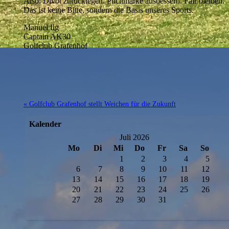
Also: Divot zurücklegen. Pitchmarke ausbessern. Fair bleiben.
Das ist keine Bitte, sondern die Basis unseres Sports.
Manuel Ilg
Captain AK30
Golfclub Grafenhof
« Golfclub Grafenhof stellt Weichen für die Zukunft
Kalender
Juli 2026
Mo
Di
Mi
Do
Fr
Sa
So
1
2
3
4
5
6
7
8
9
10
11
12
13
14
15
16
17
18
19
20
21
22
23
24
25
26
27
28
29
30
31