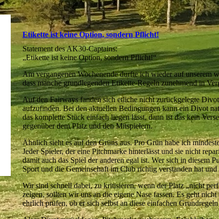
Etikette ist keine Option, sondern Pflicht!
Statement des AK30-Captains:
„Etikette ist keine Option, sondern Pflicht!“
Am vergangenen Wochenende durfte ich wieder auf unserem wund
dass manche grundlegenden Etikette-Regeln zunehmend in Verg
Auf den Fairways fanden sich etliche nicht zurückgelegte Divots
aufzufinden. Bei den aktuellen Bedingungen kann ein Divot nat
das komplette Stück einfach liegen lässt, dann ist das kein Ver
gegenüber dem Platz und den Mitspielern.
Ähnlich sieht es auf den Grüns aus. Pro Grün habe ich mindesten
Jeder Spieler, der eine Pitchmarke hinterlässt und sie nicht repa
damit auch das Spiel der anderen egal ist. Wer sich in diesem Pu
Sport und die Gemeinschaft im Club richtig verstanden hat und
Wir sind schnell dabei, zu kritisieren, wenn der Platz „nicht pe
zeigen, sollten wir uns an die eigene Nase fassen. Es geht nich
ehrlich prüfen, ob er sich selbst an diese einfachen Grundregeln 