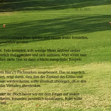
02.11.2025
erschönen Platz spielen und musste leider feststellen,
essenheit geraten.
. Teils komplett, teils wenige Meter entfernt sauber
ürlich mal zerreißen und sich auflösen. Aber wenn man
sehen mehr. Das ist dann schlicht mangelnder Respekt
s fünf (!) Pitchmarken ausgebessert. Das ist ärgerlich.
riert, zeigt damit, dass ihm der Zustand des Grüns und
nkt wiedererkennt, sollte ernsthaft überlegen, ob er den
 das Verhalten überdenken.
rfekt“ ist. Doch bevor wir mit dem Finger auf andere
t darum, jemanden persönlich anzuklagen. Jeder sollte
hält.