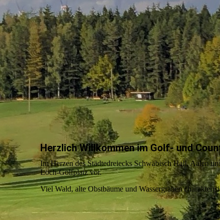
Herzlich Willkommen im Golf- und Count
Im Herzen des Städtedreiecks Schwäbisch Hall, Aalen und
Loch-Golfplatz vor.
Viel Wald, alte Obstbäume und Wassergräben charakterisi